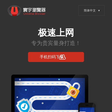
跳
寰宇浏览器 - 全网权威安全认
转
证，值得信赖的浏览器
到
内
容
Posts in 2024年4
月19日