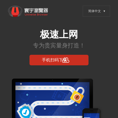
跳
寰宇浏览器 - 全网权威安全认
转
证，值得信赖的浏览器
到
内
容
Posts in 2024年7
月27日