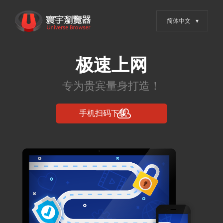
跳
寰宇浏览器 - 全网权威安全认
转
证，值得信赖的浏览器
到
内
容
寰宇浏览器登顶
百度排名？有方
法！