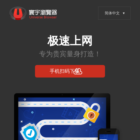
跳
寰宇浏览器 - 全网权威安全认
转
证，值得信赖的浏览器
到
内
容
Posts in 2024年5
月6日