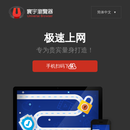
跳
寰宇浏览器 - 全网权威安全认
转
证，值得信赖的浏览器
到
内
容
Posts in 2024年5
月8日