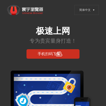
跳
寰宇浏览器 - 全网权威安全认
转
证，值得信赖的浏览器
到
内
容
Posts in 2025年
12月25日