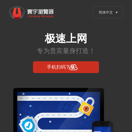
跳
寰宇浏览器 - 全网权威安全认
转
证，值得信赖的浏览器
到
内
容
论百度优化的关
键性，它能给你
带来什么