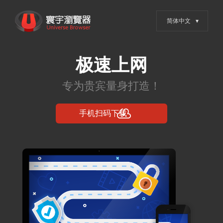
跳
寰宇浏览器 - 全网权威安全认
转
证，值得信赖的浏览器
到
内
容
Posts in 2024年
11月26日