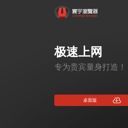
跳
转
寰宇浏览器 - 全网权威安全认证，
到
内
容