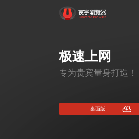
跳
转
寰宇浏览器 - 全网权威安全认证，
到
内
容
P