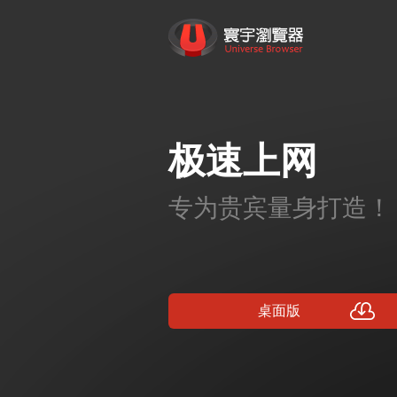
跳
转
寰宇浏览器 - 全网权威安全认证，
到
内
容
P